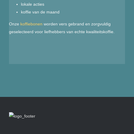
lokale acties
koffie van de maand
Onze
koffiebonen
worden vers gebrand en zorgvuldig
geselecteerd voor liefhebbers van echte kwaliteitskoffie.