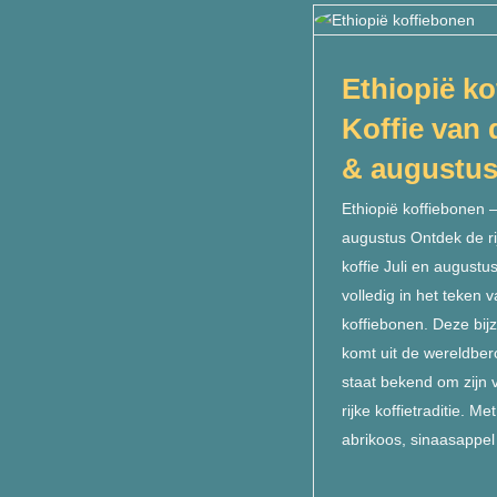
Ethiopië koffiebon
juli & augu
Ethiopië ko
Koffie van 
& augustus
Ethiopië koffiebonen –
augustus Ontdek de r
koffie Juli en august
volledig in het teken 
koffiebonen. Deze bij
komt uit de wereldbe
staat bekend om zijn ve
rijke koffietraditie. M
abrikoos, sinaasappe